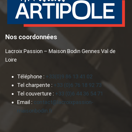
Nos coordonnées
Lacroix Passion – Maison Bodin Gennes Val de
Loire
Téléphone :
+33(0)9 86 13 41 02
Tel charpente :
+33 (0)6 76 18 92 73
Tel couverture :
+33 (0)6 44 36 54 71
Email :
contact@lacroixpassion-
maisonbodin.fr