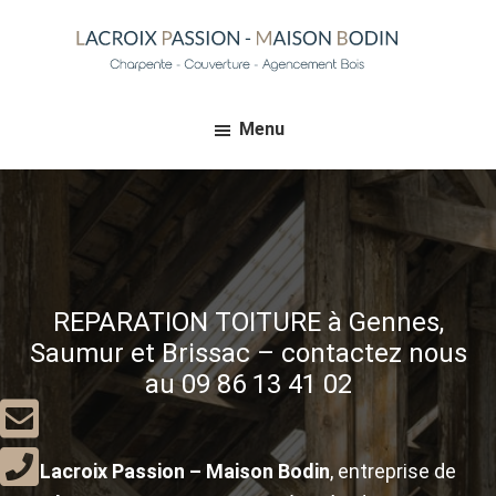
Passer
au
contenu
Lacroix
principal
Passion
Menu
Maison
Bodin
-
Votre
spécialiste
en
charpente
et
REPARATION TOITURE à Gennes,
couverture
à
Saumur et Brissac – contactez nous
Gennes-
au 09 86 13 41 02
Val-
de-
Loire
Lacroix Passion – Maison Bodin
, entreprise de