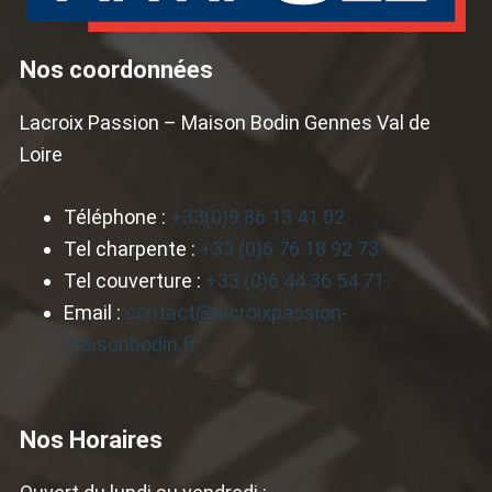
Nos coordonnées
Lacroix Passion – Maison Bodin Gennes Val de
Loire
Téléphone :
+33(0)9 86 13 41 02
Tel charpente :
+33 (0)6 76 18 92 73
Tel couverture :
+33 (0)6 44 36 54 71
Email :
contact@lacroixpassion-
maisonbodin.fr
Nos Horaires